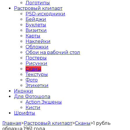
Логотипы
Растровый клипарт
PSD-исходники
Бейджи
Буклеты
Визитки
Карты
Наклейки
Обложки
Обои на рабочий стол
Постеры
Рисунки
Сканы
Текстуры
Фото
Этикетки
Иконки
Для Фотошопа
Action Экшены
Кисти
Шрифты
Главная
>
Растровый клипарт
>
Сканы
>
1 рубль
образца 1961 года