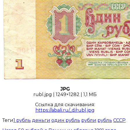
JPG
rubl.jpg | 1249×1282 | 1,1 МБ
Ссылка для скачивания:
https://abali.ru/_d/rubl.jpg
Теги
1 рубль
деньги
один рубль
рубли
рубль
СССР