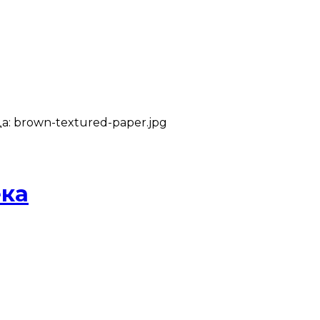
: brown-textured-paper.jpg
ека