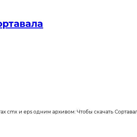
ортавала
тах cmx и eps одним архивом: Чтобы скачать Сортав