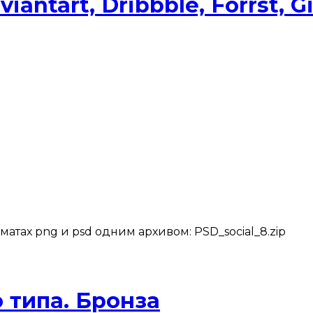
iantart, Dribbble, Forrst, G
атах png и psd одним архивом: PSD_social_8.zip
о типа. Бронза