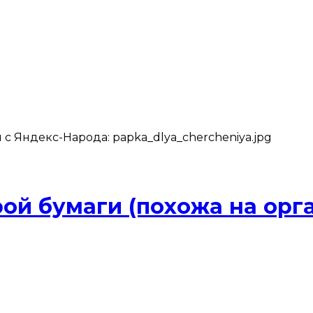
с Яндекс-Народа: papka_dlya_chercheniya.jpg
ой бумаги (похожа на орг