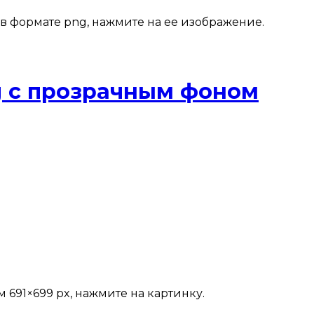
в формате png, нажмите на ее изображение.
g с прозрачным фоном
691×699 px, нажмите на картинку.