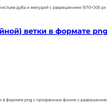
листьев дуба и желудей с разрешением 1570×305 px 
йной) ветки в формате pn
и в формате png с прозрачным фоном с разрешением 