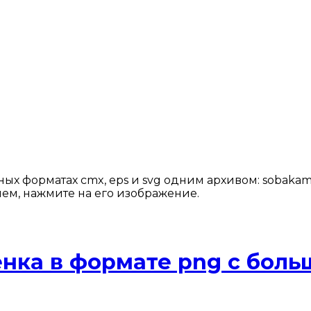
ых форматах cmx, eps и svg одним архивом: sobakam
ем, нажмите на его изображение.
енка в формате png с бо