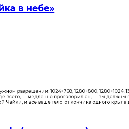
йка в небе»
ужном разрешении: 1024×768, 1280×800, 1280×1024, 136
ежде всего, — медленно проговорил он, — вы должны
Чайки, и все ваше тело, от кончика одного крыла д