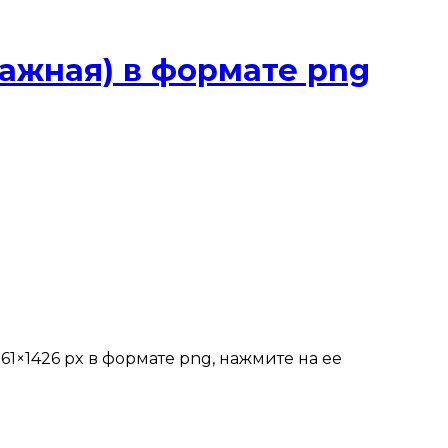
ажная) в формате png
1×1426 px в формате png, нажмите на ее