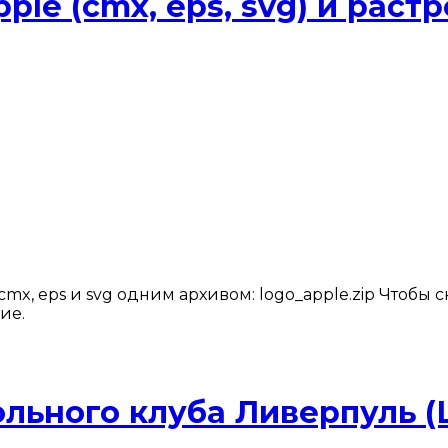
ple (cmx, eps, svg) и раст
cmx, eps и svg одним архивом: logo_apple.zip Чтобы 
ие.
ьного клуба Ливерпуль (L