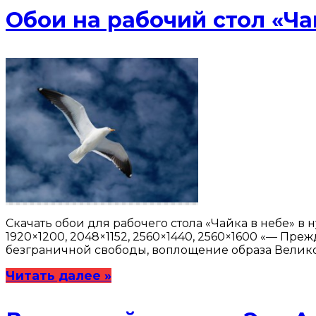
Обои на рабочий стол «Ча
Скачать обои для рабочего стола «Чайка в небе» в н
1920×1200, 2048×1152, 2560×1440, 2560×1600 «— Пр
безграничной свободы, воплощение образа Великой 
Читать далее »