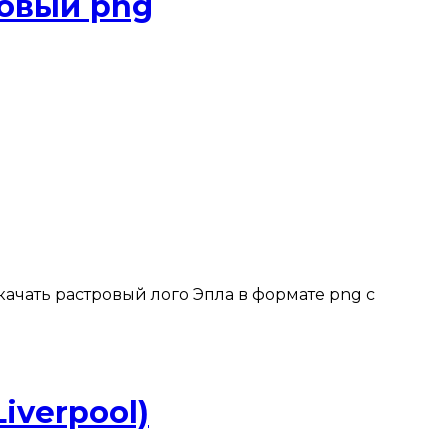
ровый png
скачать растровый лого Эпла в формате png с
iverpool)