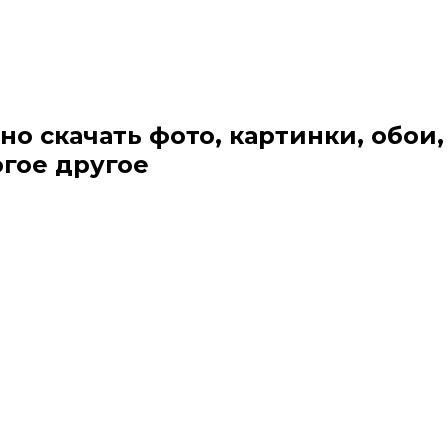
но скачать фото, картинки, обои,
огое другое