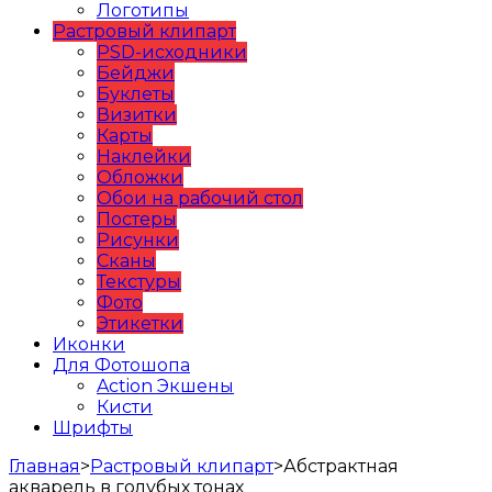
Логотипы
Растровый клипарт
PSD-исходники
Бейджи
Буклеты
Визитки
Карты
Наклейки
Обложки
Обои на рабочий стол
Постеры
Рисунки
Сканы
Текстуры
Фото
Этикетки
Иконки
Для Фотошопа
Action Экшены
Кисти
Шрифты
Главная
>
Растровый клипарт
>
Абстрактная
акварель в голубых тонах