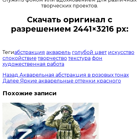
творческих проектов.
Скачать оригинал с
разрешением 2441×3216 px:
Открыть доступ за 99 руб.
Теги
абстракция
акварель
голубой цвет
искусство
спокойствие
творчество
текстура
фон
художественная работа
Назад
Акварельная абстракция в розовых тонах
Далее
Яркие акварельные оттенки красного
Похожие записи