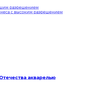
ьшим разрешением
елнеса с высоким разрешением
 Отечества акварелью