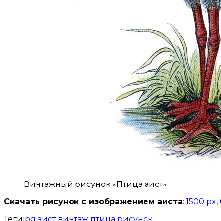
Винтажный рисунок «Птица аист»
Скачать рисунок с изображением аиста
:
1500 px
,
Теги
jpg
аист
винтаж
птица
рисунок