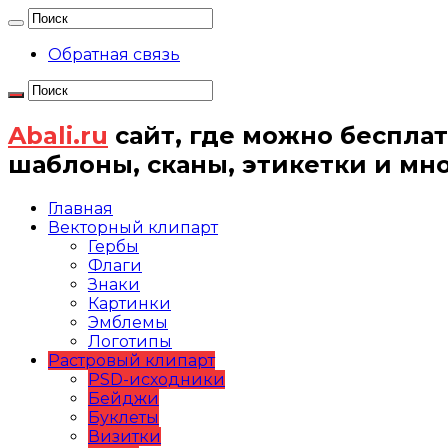
Обратная связь
Abali.ru
сайт, где можно бесплат
шаблоны, сканы, этикетки и мн
Главная
Векторный клипарт
Гербы
Флаги
Знаки
Картинки
Эмблемы
Логотипы
Растровый клипарт
PSD-исходники
Бейджи
Буклеты
Визитки