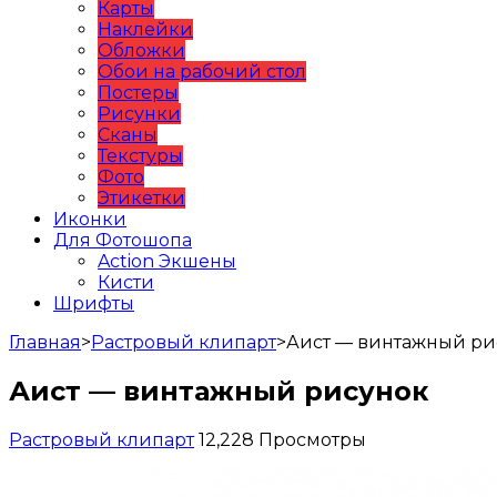
Карты
Наклейки
Обложки
Обои на рабочий стол
Постеры
Рисунки
Сканы
Текстуры
Фото
Этикетки
Иконки
Для Фотошопа
Action Экшены
Кисти
Шрифты
Главная
>
Растровый клипарт
>
Аист — винтажный ри
Аист — винтажный рисунок
Растровый клипарт
12,228 Просмотры