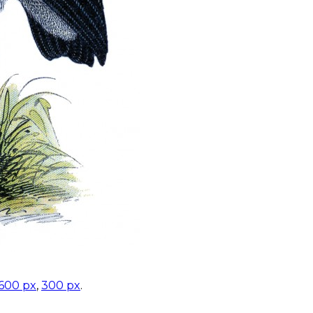
600 px
,
300 px
.