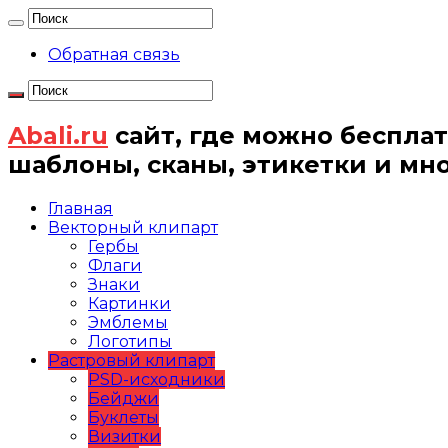
Обратная связь
Abali.ru
сайт, где можно бесплат
шаблоны, сканы, этикетки и мн
Главная
Векторный клипарт
Гербы
Флаги
Знаки
Картинки
Эмблемы
Логотипы
Растровый клипарт
PSD-исходники
Бейджи
Буклеты
Визитки