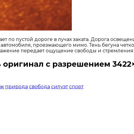
ет по пустой дороге в лучах заката. Дорога освещен
 автомобиля, проезжающего мимо. Тень бегуна четк
ражение передает ощущение свободы и стремления 
 оригинал с разрешением 3422×
Открыть доступ за 99 руб.
аж
природа
свобода
силуэт
спорт