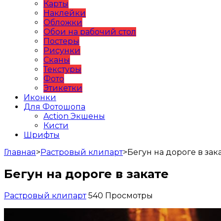
Карты
Наклейки
Обложки
Обои на рабочий стол
Постеры
Рисунки
Сканы
Текстуры
Фото
Этикетки
Иконки
Для Фотошопа
Action Экшены
Кисти
Шрифты
Главная
>
Растровый клипарт
>
Бегун на дороге в зак
Бегун на дороге в закате
Растровый клипарт
540 Просмотры