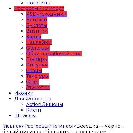
Логотипы
Растровый клипарт
PSD-исходники
Бейджи
Буклеты
Визитки
Карты
Наклейки
Обложки
Обои на рабочий стол
Постеры
Рисунки
Сканы
Текстуры
Фото
Этикетки
Иконки
Для Фотошопа
Action Экшены
Кисти
Шрифты
Главная
>
Растровый клипарт
>
Беседка — черно-
белый рисунок с большим разрешением