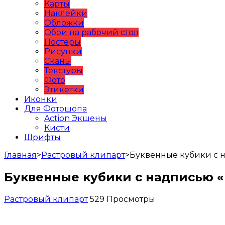
Карты
Наклейки
Обложки
Обои на рабочий стол
Постеры
Рисунки
Сканы
Текстуры
Фото
Этикетки
Иконки
Для Фотошопа
Action Экшены
Кисти
Шрифты
Главная
>
Растровый клипарт
>
Буквенные кубики с 
Буквенные кубики с надписью 
Растровый клипарт
529 Просмотры