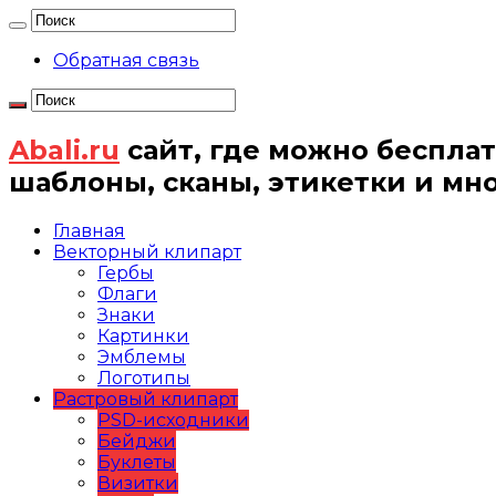
Обратная связь
Abali.ru
сайт, где можно бесплат
шаблоны, сканы, этикетки и мн
Главная
Векторный клипарт
Гербы
Флаги
Знаки
Картинки
Эмблемы
Логотипы
Растровый клипарт
PSD-исходники
Бейджи
Буклеты
Визитки