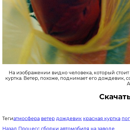
На изображении видно человека, который стоит 
куртка. Ветер, похоже, поднимает его дождевик, с
А
Скачать
Теги
атмосфера
ветер
дождевик
красная куртка
по
Назад
Процесс сборки автомобиля на заводе