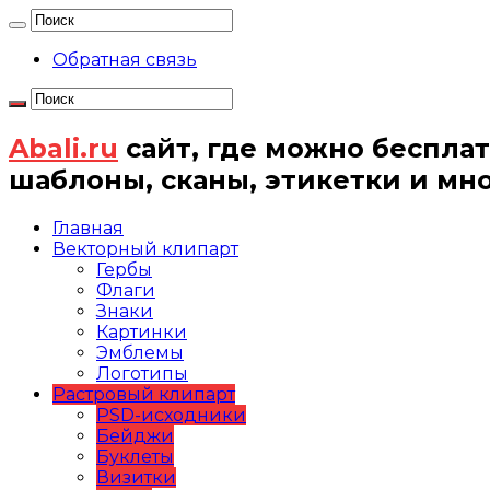
Обратная связь
Abali.ru
сайт, где можно бесплат
шаблоны, сканы, этикетки и мн
Главная
Векторный клипарт
Гербы
Флаги
Знаки
Картинки
Эмблемы
Логотипы
Растровый клипарт
PSD-исходники
Бейджи
Буклеты
Визитки