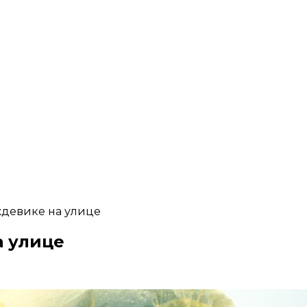
ждевике на улице
а улице