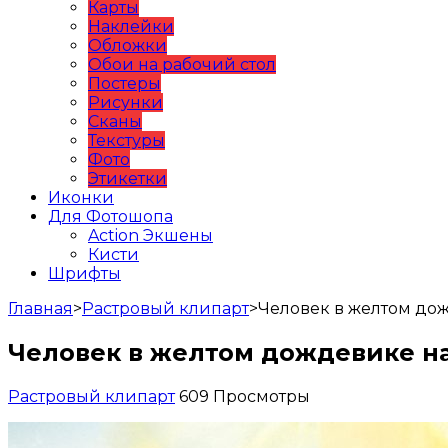
Карты
Наклейки
Обложки
Обои на рабочий стол
Постеры
Рисунки
Сканы
Текстуры
Фото
Этикетки
Иконки
Для Фотошопа
Action Экшены
Кисти
Шрифты
Главная
>
Растровый клипарт
>
Человек в желтом до
Человек в желтом дождевике н
Растровый клипарт
609 Просмотры