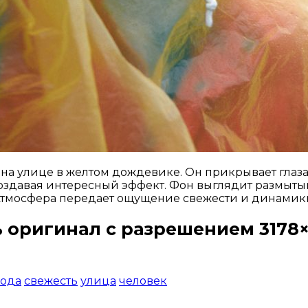
на улице в желтом дождевике. Он прикрывает глаза 
оздавая интересный эффект. Фон выглядит размытым,
тмосфера передает ощущение свежести и динамик
 оригинал с разрешением 3178×
Открыть доступ за 99 руб.
года
свежесть
улица
человек