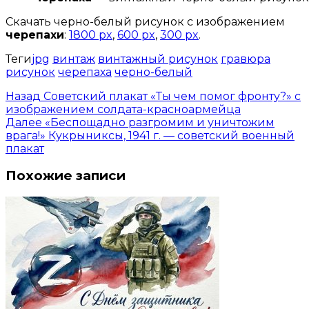
Скачать черно-белый рисунок с изображением
черепахи
:
1800 px
,
600 px
,
300 px
.
Теги
jpg
винтаж
винтажный рисунок
гравюра
рисунок
черепаха
черно-белый
Назад
Советский плакат «Ты чем помог фронту?» с
изображением солдата-красноармейца
Далее
«Беспощадно разгромим и уничтожим
врага!» Кукрыниксы, 1941 г. — советский военный
плакат
Похожие записи