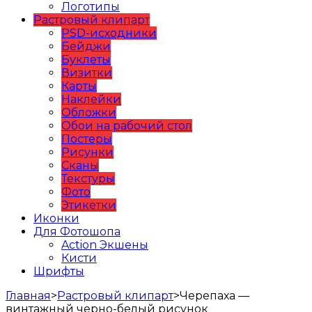
Логотипы
Растровый клипарт
PSD-исходники
Бейджи
Буклеты
Визитки
Карты
Наклейки
Обложки
Обои на рабочий стол
Постеры
Рисунки
Сканы
Текстуры
Фото
Этикетки
Иконки
Для Фотошопа
Action Экшены
Кисти
Шрифты
Главная
>
Растровый клипарт
>
Черепаха —
винтажный черно-белый рисунок