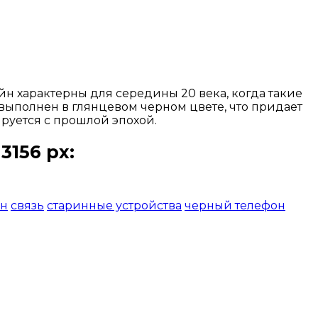
н характерны для середины 20 века, когда такие
выполнен в глянцевом черном цвете, что придает
ируется с прошлой эпохой.
156 px:
он
связь
старинные устройства
черный телефон