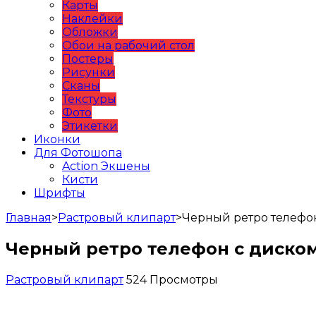
Карты
Наклейки
Обложки
Обои на рабочий стол
Постеры
Рисунки
Сканы
Текстуры
Фото
Этикетки
Иконки
Для Фотошопа
Action Экшены
Кисти
Шрифты
Главная
>
Растровый клипарт
>
Черный ретро телефо
Черный ретро телефон с диско
Растровый клипарт
524 Просмотры