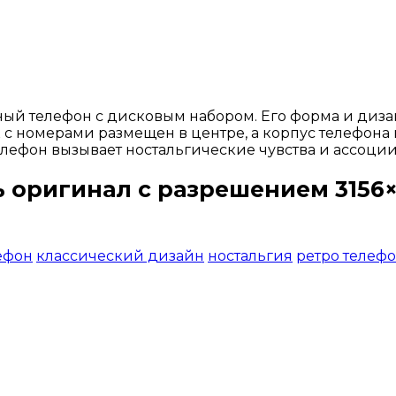
й телефон с дисковым набором. Его форма и дизай
 с номерами размещен в центре, а корпус телефона 
елефон вызывает ностальгические чувства и ассоци
ь оригинал с разрешением 3156×3
Открыть доступ за 99 руб.
ефон
классический дизайн
ностальгия
ретро телеф