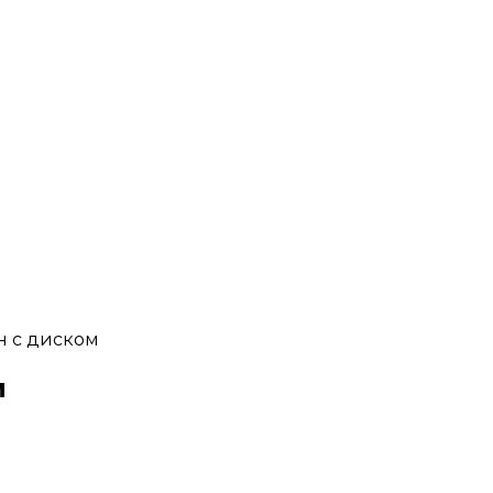
н с диском
м