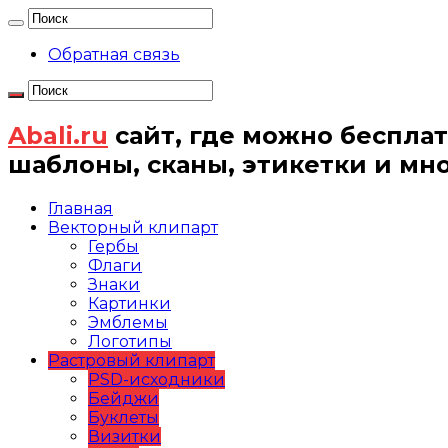
Обратная связь
Abali.ru
сайт, где можно бесплат
шаблоны, сканы, этикетки и мн
Главная
Векторный клипарт
Гербы
Флаги
Знаки
Картинки
Эмблемы
Логотипы
Растровый клипарт
PSD-исходники
Бейджи
Буклеты
Визитки