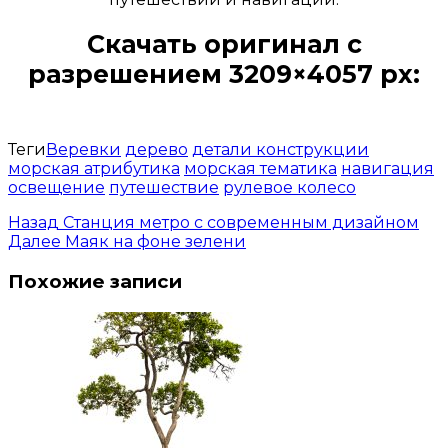
Скачать оригинал с
разрешением 3209×4057 px:
Открыть доступ за 99 руб.
Теги
Веревки
дерево
детали конструкции
морская атрибутика
морская тематика
навигация
освещение
путешествие
рулевое колесо
Назад
Станция метро с современным дизайном
Далее
Маяк на фоне зелени
Похожие записи