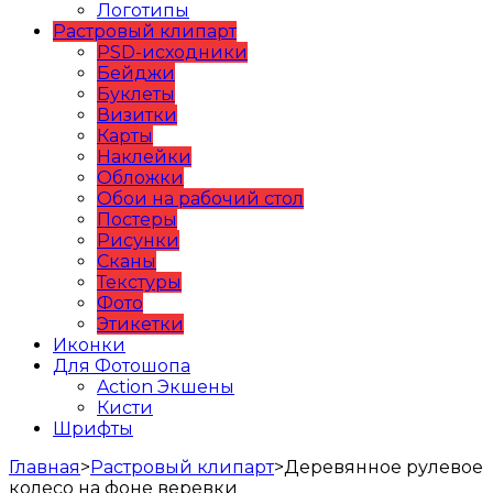
Логотипы
Растровый клипарт
PSD-исходники
Бейджи
Буклеты
Визитки
Карты
Наклейки
Обложки
Обои на рабочий стол
Постеры
Рисунки
Сканы
Текстуры
Фото
Этикетки
Иконки
Для Фотошопа
Action Экшены
Кисти
Шрифты
Главная
>
Растровый клипарт
>
Деревянное рулевое
колесо на фоне веревки