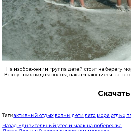
На изображении группа детей стоит на берегу мо
Вокруг них видны волны, накатывающиеся на песо
Скачать
Теги
активный отдых
волны
дети
лето
море
отдых
п
Назад
Удивительный утёс и маяк на побережье