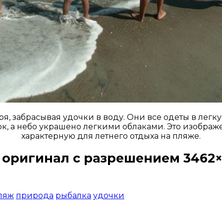
ря, забрасывая удочки в воду. Они все одеты в ле
к, а небо украшено легкими облаками. Это изображе
характерную для летнего отдыха на пляже.
 оригинал с разрешением 3462×
Открыть доступ за 99 руб.
ляж
природа
рыбалка
удочки