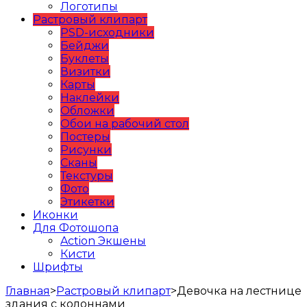
Логотипы
Растровый клипарт
PSD-исходники
Бейджи
Буклеты
Визитки
Карты
Наклейки
Обложки
Обои на рабочий стол
Постеры
Рисунки
Сканы
Текстуры
Фото
Этикетки
Иконки
Для Фотошопа
Action Экшены
Кисти
Шрифты
Главная
>
Растровый клипарт
>
Девочка на лестнице
здания с колоннами