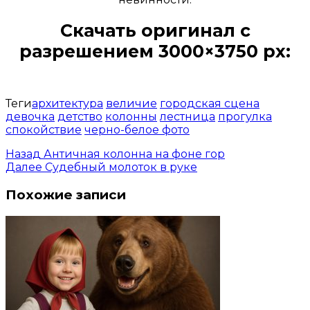
Скачать оригинал с
разрешением 3000×3750 px:
Открыть доступ за 99 руб.
Теги
архитектура
величие
городская сцена
девочка
детство
колонны
лестница
прогулка
спокойствие
черно-белое фото
Назад
Античная колонна на фоне гор
Далее
Судебный молоток в руке
Похожие записи