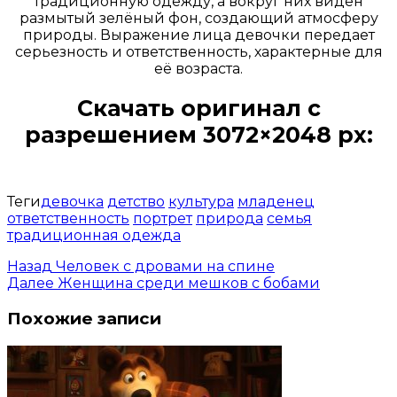
традиционную одежду, а вокруг них виден
размытый зелёный фон, создающий атмосферу
природы. Выражение лица девочки передает
серьезность и ответственность, характерные для
её возраста.
Скачать оригинал с
разрешением 3072×2048 px:
Открыть доступ за 99 руб.
Теги
девочка
детство
культура
младенец
ответственность
портрет
природа
семья
традиционная одежда
Назад
Человек с дровами на спине
Далее
Женщина среди мешков с бобами
Похожие записи