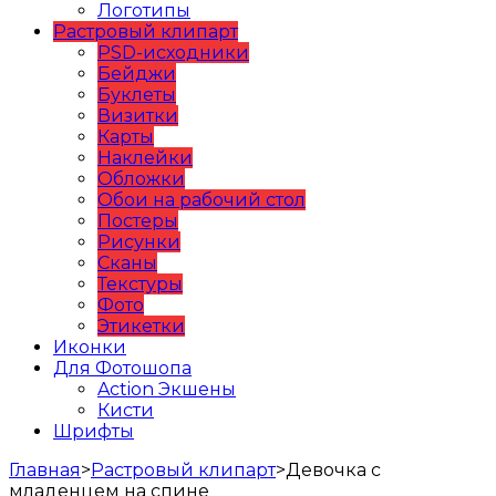
Логотипы
Растровый клипарт
PSD-исходники
Бейджи
Буклеты
Визитки
Карты
Наклейки
Обложки
Обои на рабочий стол
Постеры
Рисунки
Сканы
Текстуры
Фото
Этикетки
Иконки
Для Фотошопа
Action Экшены
Кисти
Шрифты
Главная
>
Растровый клипарт
>
Девочка с
младенцем на спине