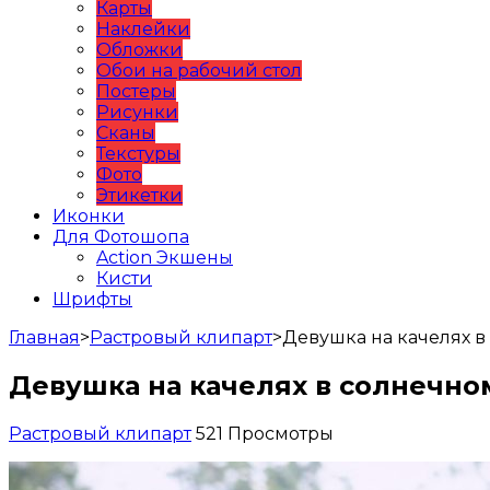
Карты
Наклейки
Обложки
Обои на рабочий стол
Постеры
Рисунки
Сканы
Текстуры
Фото
Этикетки
Иконки
Для Фотошопа
Action Экшены
Кисти
Шрифты
Главная
>
Растровый клипарт
>
Девушка на качелях в
Девушка на качелях в солнечно
Растровый клипарт
521 Просмотры