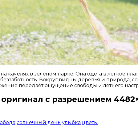
 качелях в зелёном парке. Она одета в лёгкое плать
и беззаботность. Вокруг видны деревья и природа, со
жение передаёт ощущение свободы и летнего наст
 оригинал с разрешением 4482×
Открыть доступ за 99 руб.
обода
солнечный день
улыбка
цветы