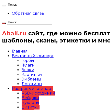
Обратная связь
Abali.ru
сайт, где можно бесплат
шаблоны, сканы, этикетки и мн
Главная
Векторный клипарт
Гербы
Флаги
Знаки
Картинки
Эмблемы
Логотипы
Растровый клипарт
PSD-исходники
Бейджи
Буклеты
Визитки