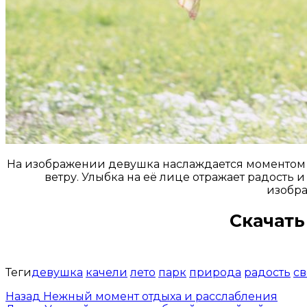
На изображении девушка наслаждается моментом на
ветру. Улыбка на её лице отражает радость 
изобра
Скачать
Теги
девушка
качели
лето
парк
природа
радость
св
Назад
Нежный момент отдыха и расслабления