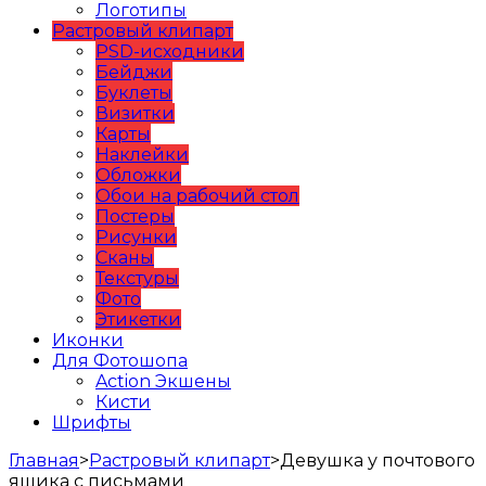
Логотипы
Растровый клипарт
PSD-исходники
Бейджи
Буклеты
Визитки
Карты
Наклейки
Обложки
Обои на рабочий стол
Постеры
Рисунки
Сканы
Текстуры
Фото
Этикетки
Иконки
Для Фотошопа
Action Экшены
Кисти
Шрифты
Главная
>
Растровый клипарт
>
Девушка у почтового
ящика с письмами