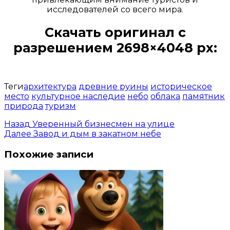
исследователей со всего мира.
Скачать оригинал с
разрешением 2698×4048 px:
Открыть доступ за 99 руб.
Теги
архитектура
древние руины
историческое
место
культурное наследие
небо
облака
памятник
природа
туризм
Назад
Уверенный бизнесмен на улице
Далее
Завод и дым в закатном небе
Похожие записи