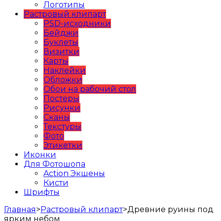
Логотипы
Растровый клипарт
PSD-исходники
Бейджи
Буклеты
Визитки
Карты
Наклейки
Обложки
Обои на рабочий стол
Постеры
Рисунки
Сканы
Текстуры
Фото
Этикетки
Иконки
Для Фотошопа
Action Экшены
Кисти
Шрифты
Главная
>
Растровый клипарт
>
Древние руины под
ярким небом