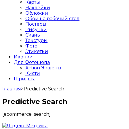
Карты
Наклейки
Обложки
Обои на рабочий стол
Постеры
Рисунки
Сканы
Текстуры
Фото
Этикетки
Иконки
Для Фотошопа
Action Экшены
Кисти
Шрифты
Главная
>
Predictive Search
Predictive Search
[ecommerce_search]