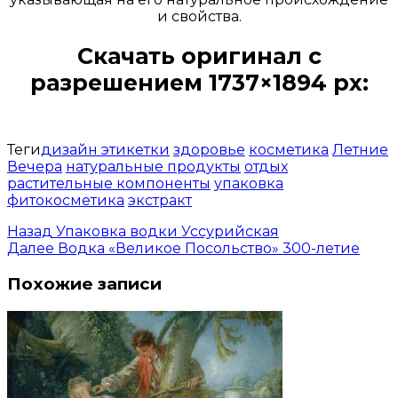
и свойства.
Скачать оригинал с
разрешением 1737×1894 px:
Открыть доступ за 99 руб.
Теги
дизайн этикетки
здоровье
косметика
Летние
Вечера
натуральные продукты
отдых
растительные компоненты
упаковка
фитокосметика
экстракт
Назад
Упаковка водки Уссурийская
Далее
Водка «Великое Посольство» 300-летие
Похожие записи