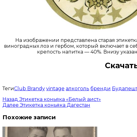
На изображении представлена старая этикетк
виноградных лоз и гербом, который включает в с
крепость напитка — 40%. Внизу указа
Скачать
Теги
Club Brandy
vintage
алкоголь
бренди
Будапеш
Назад
Этикетка коньяка «Белый аист»
Далее
Этикетка коньяка Дагестан
Похожие записи