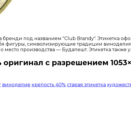
а бренди под названием "Club Brandy". Этикетка оф
ебя фигуры, символизирующие традиции виноделия.
но место производства — Будапешт. Этикетка такж
 оригинал с разрешением 1053×
Открыть доступ за 99 руб.
т
виноделие
крепость 40%
старая этикетка
художест