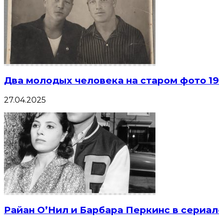
Два молодых человека на старом фото 19
27.04.2025
Райан О’Нил и Барбара Перкинс в сериал