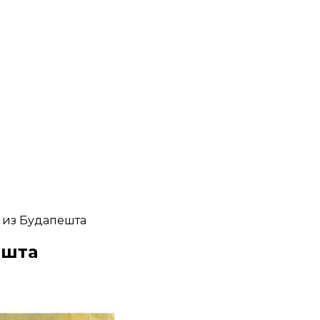
 из Будапешта
ешта