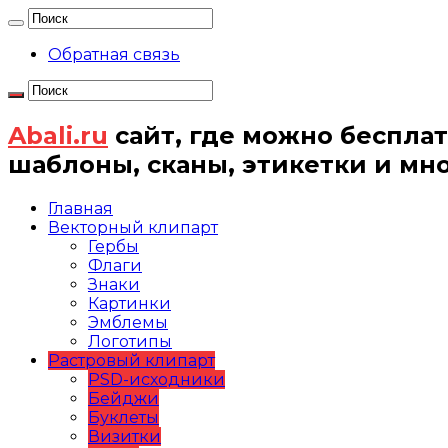
Обратная связь
Abali.ru
сайт, где можно бесплат
шаблоны, сканы, этикетки и мн
Главная
Векторный клипарт
Гербы
Флаги
Знаки
Картинки
Эмблемы
Логотипы
Растровый клипарт
PSD-исходники
Бейджи
Буклеты
Визитки