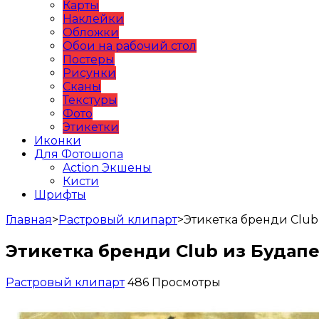
Карты
Наклейки
Обложки
Обои на рабочий стол
Постеры
Рисунки
Сканы
Текстуры
Фото
Этикетки
Иконки
Для Фотошопа
Action Экшены
Кисти
Шрифты
Главная
>
Растровый клипарт
>
Этикетка бренди Club
Этикетка бренди Club из Будап
Растровый клипарт
486 Просмотры