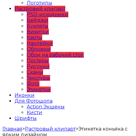
Логотипы
Растровый клипарт
PSD-исходники
Бейджи
Буклеты
Визитки
Карты
Наклейки
Обложки
Обои на рабочий стол
Постеры
Рисунки
Сканы
Текстуры
Фото
Этикетки
Иконки
Для Фотошопа
Action Экшены
Кисти
Шрифты
Главная
>
Растровый клипарт
>
Этикетка коньяка с
ярким дизайном