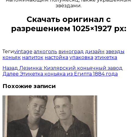
звёздами.
Скачать оригинал с
разрешением 1025×1927 px:
Открыть доступ за 99 руб.
Теги
vintage
алкоголь
виноград
дизайн
звезды
коньяк
напиток
настойка
упаковка
этикетка
Назад
Лезинка: Кизлярский коньячный завод
Далее
Этикетка коньяка из Египта 1884 года
Похожие записи