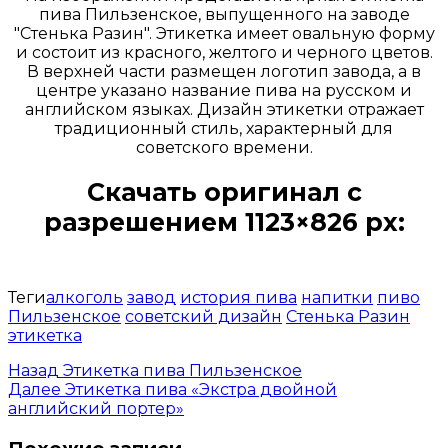
пива Пильзенское, выпущенного на заводе
"Стенька Разин". Этикетка имеет овальную форму
и состоит из красного, желтого и черного цветов.
В верхней части размещен логотип завода, а в
центре указано название пива на русском и
английском языках. Дизайн этикетки отражает
традиционный стиль, характерный для
советского времени.
Скачать оригинал с
разрешением 1123×826 px:
Открыть доступ за 99 руб.
Теги
алкоголь
завод
история пива
напитки
пиво
Пильзенское
советский дизайн
Стенька Разин
этикетка
Назад
Этикетка пива Пильзенское
Далее
Этикетка пива «Экстра двойной
английский портер»