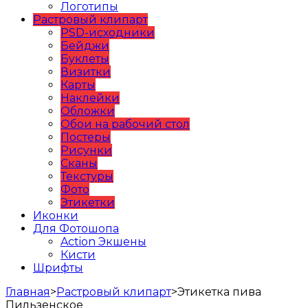
Логотипы
Растровый клипарт
PSD-исходники
Бейджи
Буклеты
Визитки
Карты
Наклейки
Обложки
Обои на рабочий стол
Постеры
Рисунки
Сканы
Текстуры
Фото
Этикетки
Иконки
Для Фотошопа
Action Экшены
Кисти
Шрифты
Главная
>
Растровый клипарт
>
Этикетка пива
Пильзенское