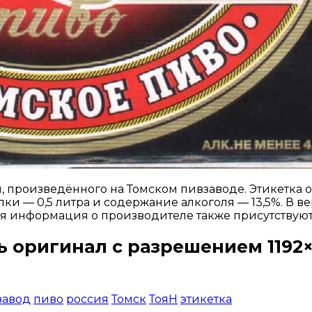
, произведённого на Томском пивзаводе. Этикетка
и — 0,5 литра и содержание алкоголя — 13,5%. В ве
ая информация о производителе также присутствуют 
ь оригинал с разрешением 1192×
Открыть доступ за 99 руб.
завод
пиво
россия
Томск
ТояН
этикетка