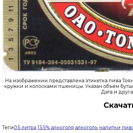
На изображении представлена этикетка пива Тоян
кружки и колосками пшеницы. Указан объём бутылк
Дата и друг
Скачат
Теги
0.5 литра
13.5% алкоголя
алкоголь
напитки
пив