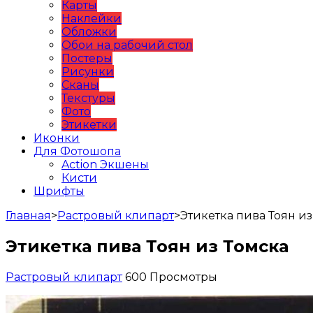
Карты
Наклейки
Обложки
Обои на рабочий стол
Постеры
Рисунки
Сканы
Текстуры
Фото
Этикетки
Иконки
Для Фотошопа
Action Экшены
Кисти
Шрифты
Главная
>
Растровый клипарт
>
Этикетка пива Тоян из
Этикетка пива Тоян из Томска
Растровый клипарт
600 Просмотры