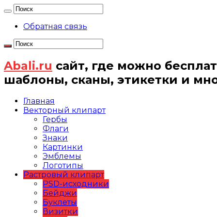
Обратная связь
Abali.ru
сайт, где можно бесплат
шаблоны, сканы, этикетки и мн
Главная
Векторный клипарт
Гербы
Флаги
Знаки
Картинки
Эмблемы
Логотипы
Растровый клипарт
PSD-исходники
Бейджи
Буклеты
Визитки