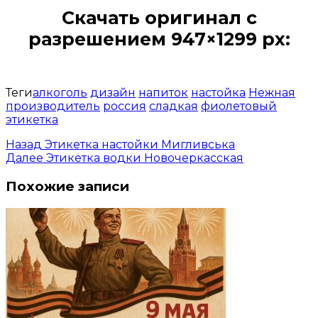
Скачать оригинал с
разрешением 947×1299 px:
Открыть доступ за 99 руб.
Теги
алкоголь
дизайн
напиток
настойка
Нежная
производитель
россия
сладкая
фиолетовый
этикетка
Назад
Этикетка настойки Мигливська
Далее
Этикетка водки Новочеркасская
Похожие записи