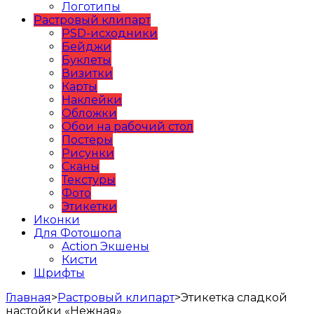
Логотипы
Растровый клипарт
PSD-исходники
Бейджи
Буклеты
Визитки
Карты
Наклейки
Обложки
Обои на рабочий стол
Постеры
Рисунки
Сканы
Текстуры
Фото
Этикетки
Иконки
Для Фотошопа
Action Экшены
Кисти
Шрифты
Главная
>
Растровый клипарт
>
Этикетка сладкой
настойки «Нежная»