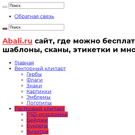
Обратная связь
Abali.ru
сайт, где можно бесплат
шаблоны, сканы, этикетки и мн
Главная
Векторный клипарт
Гербы
Флаги
Знаки
Картинки
Эмблемы
Логотипы
Растровый клипарт
PSD-исходники
Бейджи
Буклеты
Визитки