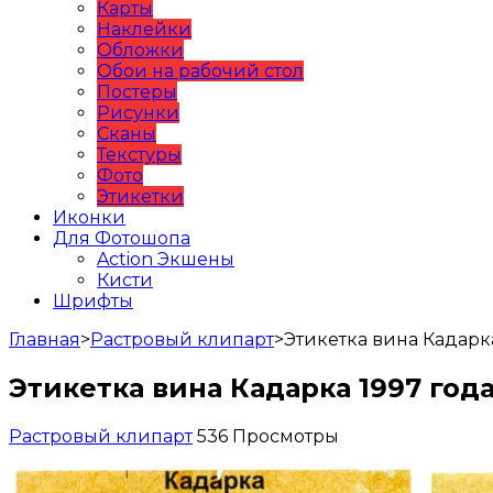
Карты
Наклейки
Обложки
Обои на рабочий стол
Постеры
Рисунки
Сканы
Текстуры
Фото
Этикетки
Иконки
Для Фотошопа
Action Экшены
Кисти
Шрифты
Главная
>
Растровый клипарт
>
Этикетка вина Кадарка
Этикетка вина Кадарка 1997 год
Растровый клипарт
536 Просмотры