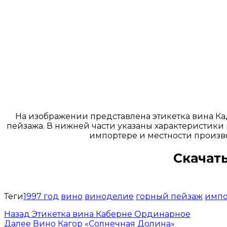
На изображении представлена этикетка вина Кад
пейзажа. В нижней части указаны характеристики в
импортере и местности произв
Скачать
Теги
1997 год
вино
виноделие
горный пейзаж
импо
Назад
Этикетка вина Каберне Ординарное
Далее
Вино Кагор «Солнечная Долина»