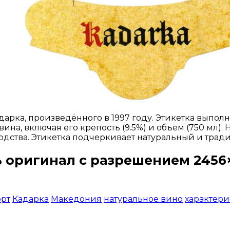
арка, произведённого в 1997 году. Этикетка выпол
ина, включая его крепость (9.5%) и объем (750 мл)
одства. Этикетка подчеркивает натуральный и тра
 оригинал с разрешением 2456×
Открыть доступ за 99 руб.
рт
Кадарка
Македония
натуральное вино
характери