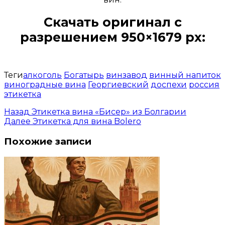
Скачать оригинал с
разрешением 950×1679 px:
Открыть доступ за 99 руб.
Теги
алкоголь
Богатырь
винзавод
винный напиток
виноградные вина
Георгиевский
доспехи
россия
этикетка
Назад
Этикетка вина «Бисер» из Болгарии
Далее
Этикетка для вина Bolero
Похожие записи