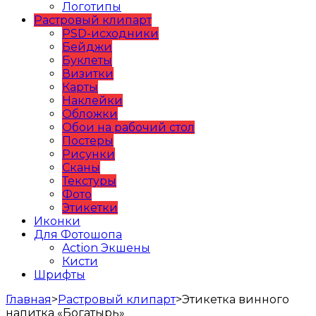
Логотипы
Растровый клипарт
PSD-исходники
Бейджи
Буклеты
Визитки
Карты
Наклейки
Обложки
Обои на рабочий стол
Постеры
Рисунки
Сканы
Текстуры
Фото
Этикетки
Иконки
Для Фотошопа
Action Экшены
Кисти
Шрифты
Главная
>
Растровый клипарт
>
Этикетка винного
напитка «Богатырь»