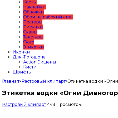
Карты
Наклейки
Обложки
Обои на рабочий стол
Постеры
Рисунки
Сканы
Текстуры
Фото
Этикетки
Иконки
Для Фотошопа
Action Экшены
Кисти
Шрифты
Главная
>
Растровый клипарт
>
Этикетка водки «Огн
Этикетка водки «Огни Дивногор
Растровый клипарт
448 Просмотры