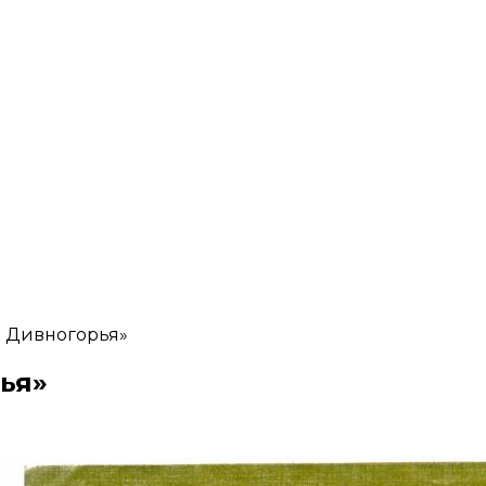
и Дивногорья»
ья»