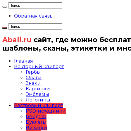
Обратная связь
Abali.ru
сайт, где можно бесплат
шаблоны, сканы, этикетки и мн
Главная
Векторный клипарт
Гербы
Флаги
Знаки
Картинки
Эмблемы
Логотипы
Растровый клипарт
PSD-исходники
Бейджи
Буклеты
Визитки