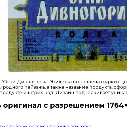
"Огни Дивногорья". Этикетка выполнена в ярких цв
иродного пейзажа, а также название продукта, офо
родукте и штрих-код. Дизайн подчеркивает уникаль
 оригинал с разрешением 1764×
Открыть доступ за 99 руб.
рья
пейзаж
россия
упаковка
этикетка