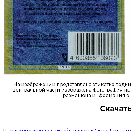
На изображении представлена этикетка водки 
центральной части изображена фотография пр
размещена информация о п
Скачать
Теги
алкоголь
водка
дизайн
напиток
Огни Дивного