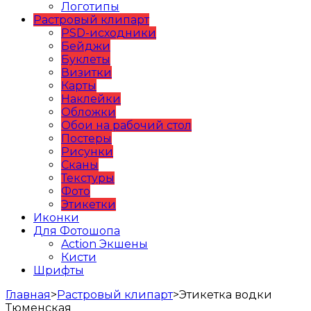
Логотипы
Растровый клипарт
PSD-исходники
Бейджи
Буклеты
Визитки
Карты
Наклейки
Обложки
Обои на рабочий стол
Постеры
Рисунки
Сканы
Текстуры
Фото
Этикетки
Иконки
Для Фотошопа
Action Экшены
Кисти
Шрифты
Главная
>
Растровый клипарт
>
Этикетка водки
Тюменская