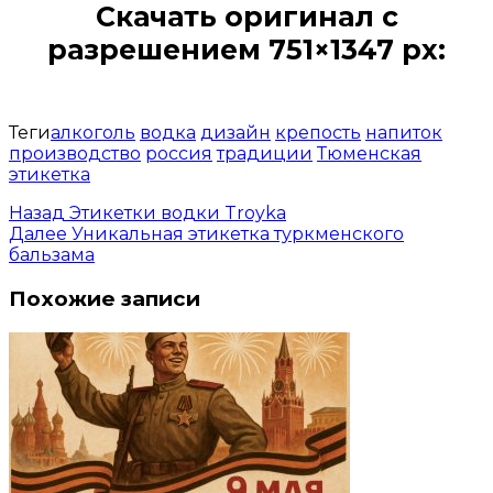
Скачать оригинал с
разрешением 751×1347 px:
Открыть доступ за 99 руб.
Теги
алкоголь
водка
дизайн
крепость
напиток
производство
россия
традиции
Тюменская
этикетка
Назад
Этикетки водки Troyka
Далее
Уникальная этикетка туркменского
бальзама
Похожие записи