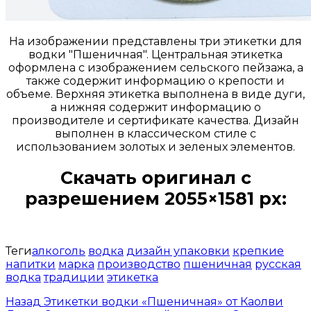
На изображении представлены три этикетки для
водки "Пшеничная". Центральная этикетка
оформлена с изображением сельского пейзажа, а
также содержит информацию о крепости и
объеме. Верхняя этикетка выполнена в виде дуги,
а нижняя содержит информацию о
производителе и сертификате качества. Дизайн
выполнен в классическом стиле с
использованием золотых и зеленых элементов.
Скачать оригинал с
разрешением 2055×1581 px:
Открыть доступ за 99 руб.
Теги
алкоголь
водка
дизайн упаковки
крепкие
напитки
марка
производство
пшеничная
русская
водка
традиции
этикетка
Назад
Этикетки водки «Пшеничная» от Каолви