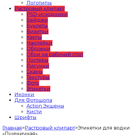
Логотипы
Растровый клипарт
PSD-исходники
Бейджи
Буклеты
Визитки
Карты
Наклейки
Обложки
Обои на рабочий стол
Постеры
Рисунки
Сканы
Текстуры
Фото
Этикетки
Иконки
Для Фотошопа
Action Экшены
Кисти
Шрифты
Главная
>
Растровый клипарт
>
Этикетки для водки
«Пшеничная»