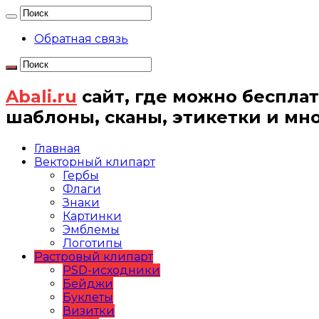
Обратная связь
Abali.ru
сайт, где можно бесплат
шаблоны, сканы, этикетки и мн
Главная
Векторный клипарт
Гербы
Флаги
Знаки
Картинки
Эмблемы
Логотипы
Растровый клипарт
PSD-исходники
Бейджи
Буклеты
Визитки