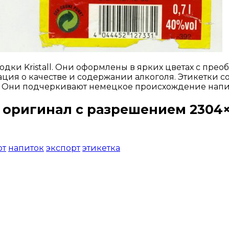
дки Kristall. Они оформлены в ярких цветах с прео
мация о качестве и содержании алкоголя. Этикетки 
 Они подчеркивают немецкое происхождение напит
 оригинал с разрешением 2304×
Открыть доступ за 99 руб.
рт
напиток
экспорт
этикетка