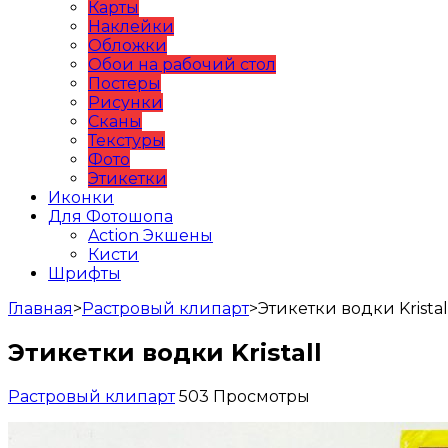
Карты
Наклейки
Обложки
Обои на рабочий стол
Постеры
Рисунки
Сканы
Текстуры
Фото
Этикетки
Иконки
Для Фотошопа
Action Экшены
Кисти
Шрифты
Главная
>
Растровый клипарт
>
Этикетки водки Kristal
Этикетки водки Kristall
Растровый клипарт
503 Просмотры