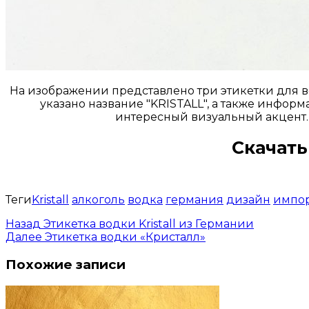
На изображении представлено три этикетки для во
указано название "KRISTALL", а также инфор
интересный визуальный акцент.
Скачать
Теги
Kristall
алкоголь
водка
германия
дизайн
импо
Назад
Этикетка водки Kristall из Германии
Далее
Этикетка водки «Кристалл»
Похожие записи