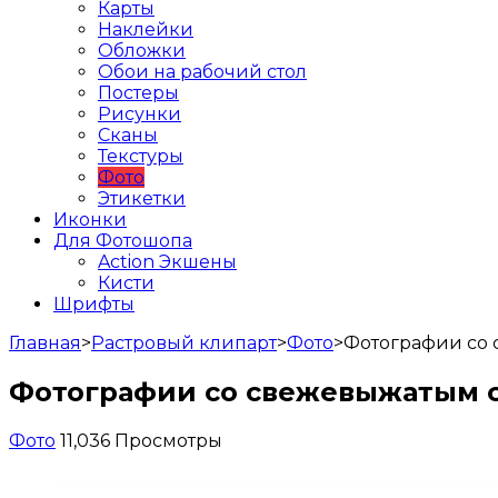
Карты
Наклейки
Обложки
Обои на рабочий стол
Постеры
Рисунки
Сканы
Текстуры
Фото
Этикетки
Иконки
Для Фотошопа
Action Экшены
Кисти
Шрифты
Главная
>
Растровый клипарт
>
Фото
>
Фотографии со 
Фотографии со свежевыжатым 
Фото
11,036 Просмотры