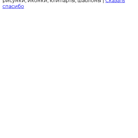
рисунки, иконки, клипарты, шаблоны |
Сказать
спасибо