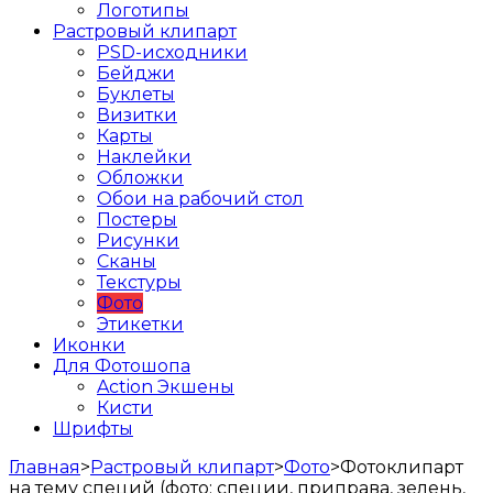
Логотипы
Растровый клипарт
PSD-исходники
Бейджи
Буклеты
Визитки
Карты
Наклейки
Обложки
Обои на рабочий стол
Постеры
Рисунки
Сканы
Текстуры
Фото
Этикетки
Иконки
Для Фотошопа
Action Экшены
Кисти
Шрифты
Главная
>
Растровый клипарт
>
Фото
>
Фотоклипарт
на тему специй (фото: специи, приправа, зелень,