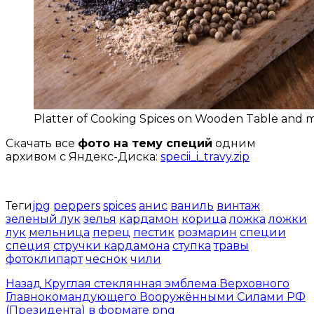
Platter of Cooking Spices on Wooden Table and 
Скачать все
фото на тему специй
одним
архивом с Яндекс-Диска:
specii_i_travy.zip
Теги
jpg
peppers
spices
анис
ваниль
винтаж
зеленый лук
зелья
кардамон
корица
ложка
ложки
лук
мельница
перец
пестик
розмарин
специи
специя
стручки кардамона
ступка
травы
фотоклипарт
чеснок
чили
Назад
Круглая стеклянная эмблема Верховного
Главнокомандующего Вооружёнными Силами РФ
(Президента) в формате png