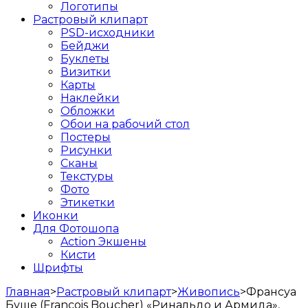
Логотипы
Растровый клипарт
PSD-исходники
Бейджи
Буклеты
Визитки
Карты
Наклейки
Обложки
Обои на рабочий стол
Постеры
Рисунки
Сканы
Текстуры
Фото
Этикетки
Иконки
Для Фотошопа
Action Экшены
Кисти
Шрифты
Главная
>
Растровый клипарт
>
Живопись
>
Франсуа
Буше (Francois Boucher) «Ринальдо и Армида»,