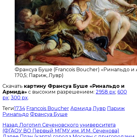
Франсуа Буше (Francois Boucher) «Ринальдо и Ар
170,5; Париж, Лувр)
Скачать
картину Франсуа Буше «Ринальдо и
Армида»
с высоким разрешением:
2958 px
;
600
px
;
300 px
.
Теги
1734
Francois Boucher
Армида
Лувр
Париж
Ринальдо
Франсуа Буше
Назад
Логотип Сеченовского университета
(ФГАОУ ВО Первый МГМУ им. И.М. Сеченова)
Далее
План (карта) города Москвы с пригородами