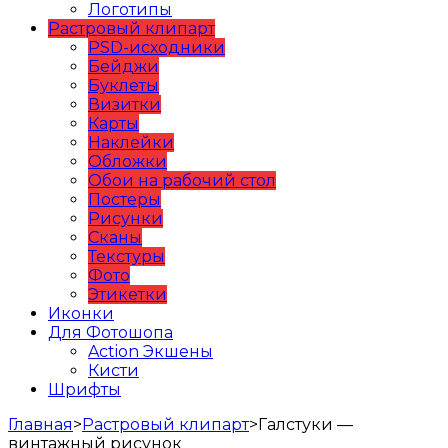
Логотипы
Растровый клипарт
PSD-исходники
Бейджи
Буклеты
Визитки
Карты
Наклейки
Обложки
Обои на рабочий стол
Постеры
Рисунки
Сканы
Текстуры
Фото
Этикетки
Иконки
Для Фотошопа
Action Экшены
Кисти
Шрифты
Главная
>
Растровый клипарт
>
Галстуки —
винтажный рисунок