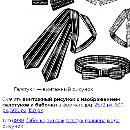
Галстуки — винтажный рисунок
Скачать
винтажный рисунок с изображением
галстуков и бабочк
и в формате jpg:
2532 px
,
600
px
,
300 px
,
150 px
.
Теги
1898
бабочка
винтаж
галстук
гравюра
мода
рисунок