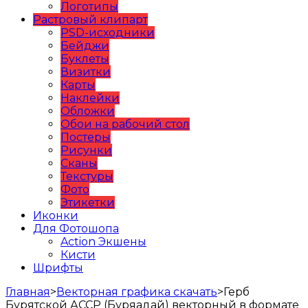
Логотипы
Растровый клипарт
PSD-исходники
Бейджи
Буклеты
Визитки
Карты
Наклейки
Обложки
Обои на рабочий стол
Постеры
Рисунки
Сканы
Текстуры
Фото
Этикетки
Иконки
Для Фотошопа
Action Экшены
Кисти
Шрифты
Главная
>
Векторная графика скачать
>
Герб
Бурятской АССР (Буряадай) векторный в формате