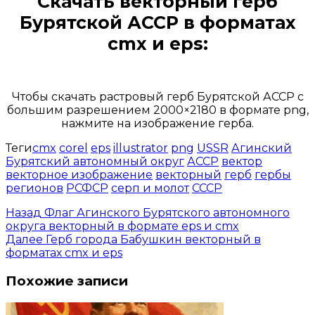
Скачать
векторный герб
Бурятской АССР
в форматах
cmx и eps:
Открыть доступ за 99 руб.
Чтобы скачать растровый герб Бурятской АССР с
большим разрешением 2000×2180 в формате png,
нажмите на изображение герба.
Теги
cmx
corel
eps
illustrator
png
USSR
Агинский
Бурятский автономный округ
АССР
вектор
векторное изображение
векторный
герб
гербы
регионов
РСФСР
серп и молот
СССР
Назад
Флаг Агинского Бурятского автономного
округа векторный в формате eps и cmx
Далее
Герб города Бабушкин векторный в
форматах cmx и eps
Похожие записи