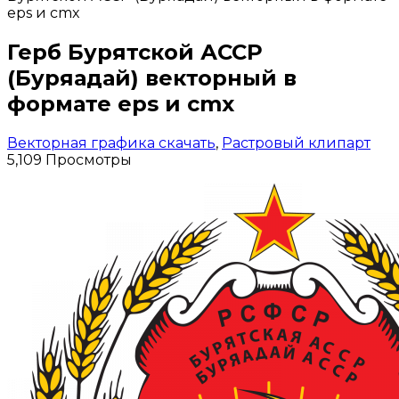
eps и cmx
Герб Бурятской АССР
(Буряадай) векторный в
формате eps и cmx
Векторная графика скачать
,
Растровый клипарт
5,109 Просмотры