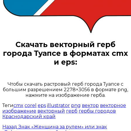
Скачать
векторный герб
города Туапсе
в форматах cmx
и eps:
Открыть доступ за 99 руб.
Чтобы скачать растровый герб города Туапсе с
большим разрешением 2278×3056 в формате png,
нажмите на изображение герба.
Теги
cmx
corel
eps
illustrator
png
вектор
векторное
изображение
векторный
герб
гербы городов
Краснодарский край
Назад
Знак «Женщина за рулем» или знак