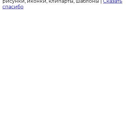
рисунки, иконки, клипарты, шаблоны |
Сказать
спасибо