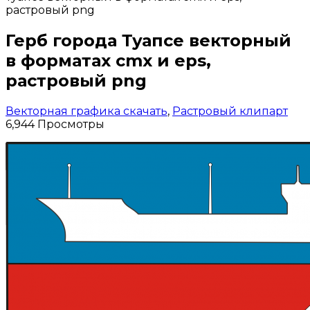
растровый png
Герб города Туапсе векторный
в форматах cmx и eps,
растровый png
Векторная графика скачать
,
Растровый клипарт
6,944 Просмотры