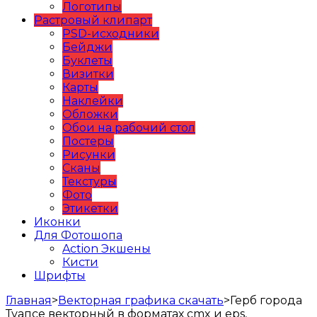
Логотипы
Растровый клипарт
PSD-исходники
Бейджи
Буклеты
Визитки
Карты
Наклейки
Обложки
Обои на рабочий стол
Постеры
Рисунки
Сканы
Текстуры
Фото
Этикетки
Иконки
Для Фотошопа
Action Экшены
Кисти
Шрифты
Главная
>
Векторная графика скачать
>
Герб города
Туапсе векторный в форматах cmx и eps,