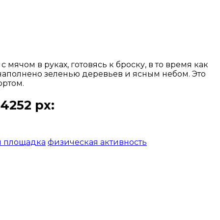
ячом в руках, готовясь к броску, в то время как
наполнено зеленью деревьев и ясным небом. Это
ортом.
4252 px:
я площадка
физическая активность