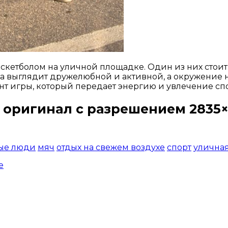
етболом на уличной площадке. Один из них стоит с м
ера выглядит дружелюбной и активной, а окружение 
т игры, который передает энергию и увлечение сп
 оригинал с разрешением 2835×
Открыть доступ за 99 руб.
ые люди
мяч
отдых на свежем воздухе
спорт
улична
е