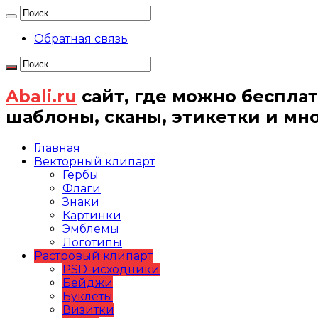
Обратная связь
Abali.ru
сайт, где можно бесплат
шаблоны, сканы, этикетки и мн
Главная
Векторный клипарт
Гербы
Флаги
Знаки
Картинки
Эмблемы
Логотипы
Растровый клипарт
PSD-исходники
Бейджи
Буклеты
Визитки