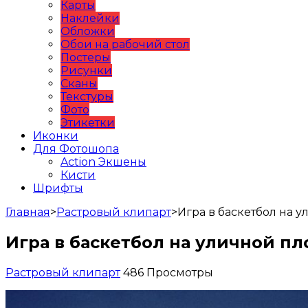
Карты
Наклейки
Обложки
Обои на рабочий стол
Постеры
Рисунки
Сканы
Текстуры
Фото
Этикетки
Иконки
Для Фотошопа
Action Экшены
Кисти
Шрифты
Главная
>
Растровый клипарт
>
Игра в баскетбол на 
Игра в баскетбол на уличной п
Растровый клипарт
486 Просмотры