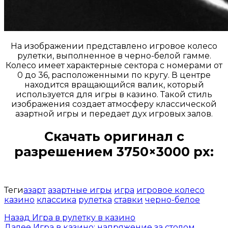
На изображении представлено игровое колесо
рулетки, выполненное в черно-белой гамме.
Колесо имеет характерные сектора с номерами от
0 до 36, расположенными по кругу. В центре
находится вращающийся валик, который
используется для игры в казино. Такой стиль
изображения создает атмосферу классической
азартной игры и передает дух игровых залов.
Скачать оригинал с
разрешением 3750×3000 px:
Открыть доступ за 99 руб.
Теги
азарт
азартные игры
игра
игровое колесо
казино
классика
рулетка
ставки
черно-белое
Назад
Игра в рулетку в казино
Далее
Игра в казино: напряжение за столом