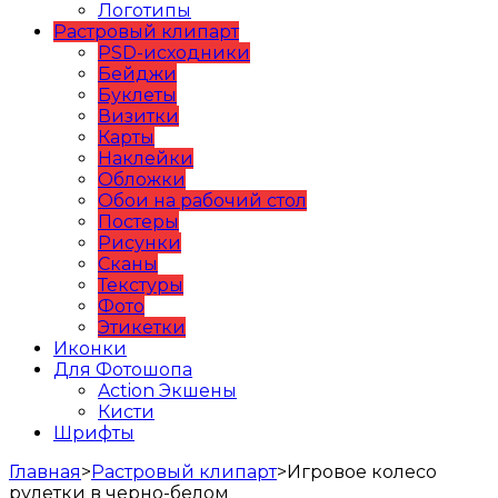
Логотипы
Растровый клипарт
PSD-исходники
Бейджи
Буклеты
Визитки
Карты
Наклейки
Обложки
Обои на рабочий стол
Постеры
Рисунки
Сканы
Текстуры
Фото
Этикетки
Иконки
Для Фотошопа
Action Экшены
Кисти
Шрифты
Главная
>
Растровый клипарт
>
Игровое колесо
рулетки в черно-белом