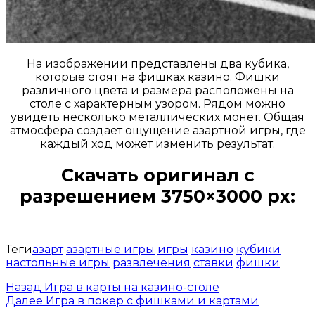
На изображении представлены два кубика,
которые стоят на фишках казино. Фишки
различного цвета и размера расположены на
столе с характерным узором. Рядом можно
увидеть несколько металлических монет. Общая
атмосфера создает ощущение азартной игры, где
каждый ход может изменить результат.
Скачать оригинал с
разрешением 3750×3000 px:
Открыть доступ за 99 руб.
Теги
азарт
азартные игры
игры
казино
кубики
настольные игры
развлечения
ставки
фишки
Назад
Игра в карты на казино-столе
Далее
Игра в покер с фишками и картами