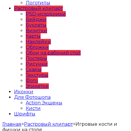
Логотипы
Растровый клипарт
PSD-исходники
Бейджи
Буклеты
Визитки
Карты
Наклейки
Обложки
Обои на рабочий стол
Постеры
Рисунки
Сканы
Текстуры
Фото
Этикетки
Иконки
Для Фотошопа
Action Экшены
Кисти
Шрифты
Главная
>
Растровый клипарт
>
Игровые кости и
фишки на столе