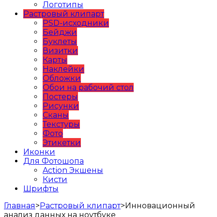
Логотипы
Растровый клипарт
PSD-исходники
Бейджи
Буклеты
Визитки
Карты
Наклейки
Обложки
Обои на рабочий стол
Постеры
Рисунки
Сканы
Текстуры
Фото
Этикетки
Иконки
Для Фотошопа
Action Экшены
Кисти
Шрифты
Главная
>
Растровый клипарт
>
Инновационный
анализ данных на ноутбуке