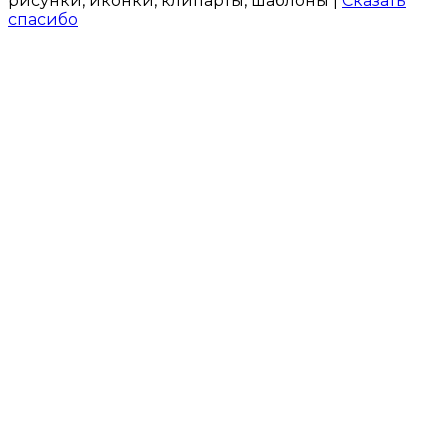
рисунки, иконки, клипарты, шаблоны |
Сказать
спасибо