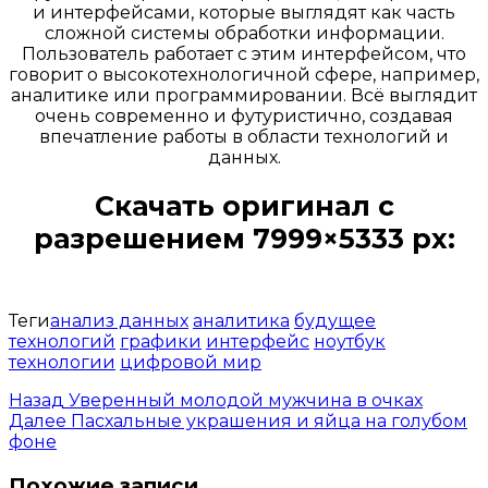
и интерфейсами, которые выглядят как часть
сложной системы обработки информации.
Пользователь работает с этим интерфейсом, что
говорит о высокотехнологичной сфере, например,
аналитике или программировании. Всё выглядит
очень современно и футуристично, создавая
впечатление работы в области технологий и
данных.
Скачать оригинал с
разрешением 7999×5333 px:
Открыть доступ за 99 руб.
Теги
анализ данных
аналитика
будущее
технологий
графики
интерфейс
ноутбук
технологии
цифровой мир
Назад
Уверенный молодой мужчина в очках
Далее
Пасхальные украшения и яйца на голубом
фоне
Похожие записи