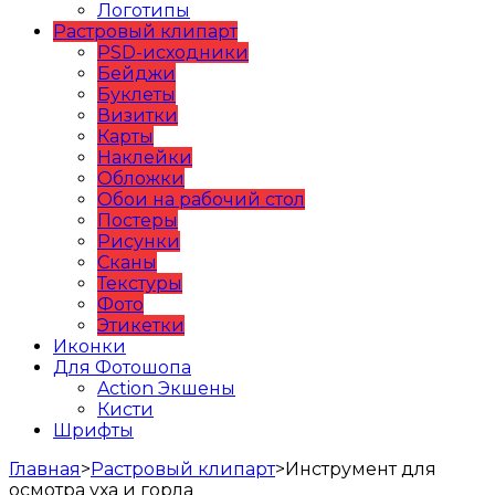
Логотипы
Растровый клипарт
PSD-исходники
Бейджи
Буклеты
Визитки
Карты
Наклейки
Обложки
Обои на рабочий стол
Постеры
Рисунки
Сканы
Текстуры
Фото
Этикетки
Иконки
Для Фотошопа
Action Экшены
Кисти
Шрифты
Главная
>
Растровый клипарт
>
Инструмент для
осмотра уха и горла