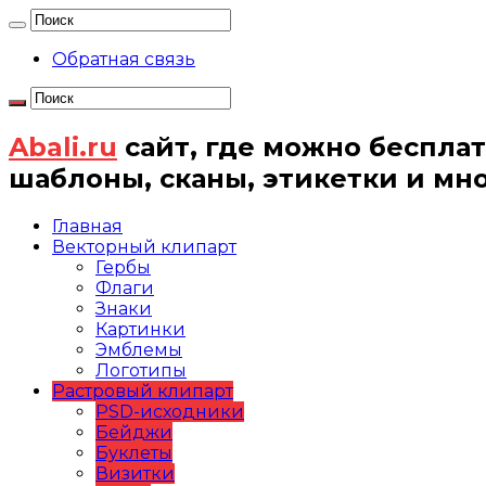
Обратная связь
Abali.ru
сайт, где можно бесплат
шаблоны, сканы, этикетки и мн
Главная
Векторный клипарт
Гербы
Флаги
Знаки
Картинки
Эмблемы
Логотипы
Растровый клипарт
PSD-исходники
Бейджи
Буклеты
Визитки