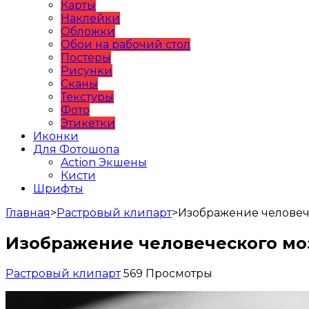
Карты
Наклейки
Обложки
Обои на рабочий стол
Постеры
Рисунки
Сканы
Текстуры
Фото
Этикетки
Иконки
Для Фотошопа
Action Экшены
Кисти
Шрифты
Главная
>
Растровый клипарт
>
Изображение человеч
Изображение человеческого мо
Растровый клипарт
569 Просмотры