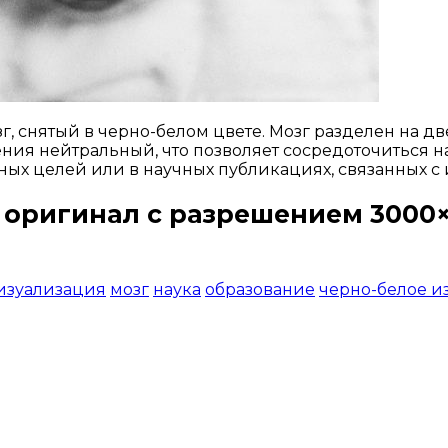
, снятый в черно-белом цвете. Мозг разделен на д
ния нейтральный, что позволяет сосредоточиться н
ных целей или в научных публикациях, связанных с 
 оригинал с разрешением 3000×
Открыть доступ за 99 руб.
изуализация
мозг
наука
образование
черно-белое и