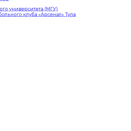
го университета (МГУ)
ольного клуба «Арсенал» Тула