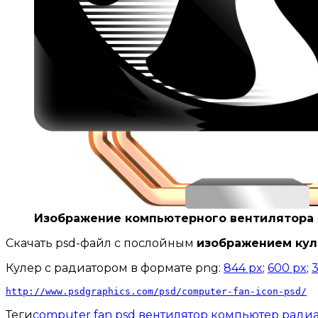
Изображение компьютерного вентилятора
Скачать psd-файл с послойным
изображением кул
Кулер с радиатором в формате png:
844 px
;
600 px
;
http://www.psdgraphics.com/psd/computer-fan-icon-psd/
Теги
computer
fan
psd
вентилятор
компьютер
радиа