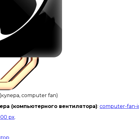
(кулера, computer fan)
ера (компьютерного вентилятора)
:
computer-fan-i
300 px
.
тор