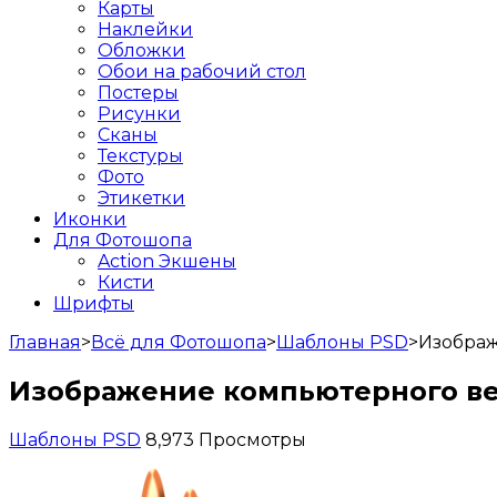
Карты
Наклейки
Обложки
Обои на рабочий стол
Постеры
Рисунки
Сканы
Текстуры
Фото
Этикетки
Иконки
Для Фотошопа
Action Экшены
Кисти
Шрифты
Главная
>
Всё для Фотошопа
>
Шаблоны PSD
>
Изображ
Изображение компьютерного вен
Шаблоны PSD
8,973 Просмотры