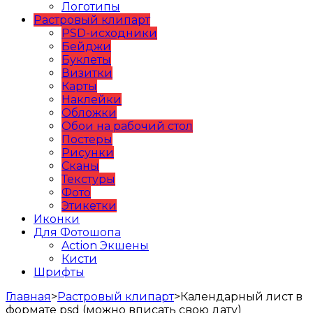
Логотипы
Растровый клипарт
PSD-исходники
Бейджи
Буклеты
Визитки
Карты
Наклейки
Обложки
Обои на рабочий стол
Постеры
Рисунки
Сканы
Текстуры
Фото
Этикетки
Иконки
Для Фотошопа
Action Экшены
Кисти
Шрифты
Главная
>
Растровый клипарт
>
Календарный лист в
формате psd (можно вписать свою дату)