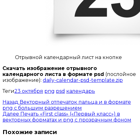
Отрывной календарный лист на кнопке
Скачать изображение отрывного
календарного листа в формате psd
(послойное
изображение):
daily-calendar-psd-template.zip
Теги
23 октября
png
psd
календарь
Назад
Векторный отпечаток пальца и в формате
png с большим разрешением
Далее
Печать «First class» («Первый класс») в
векторных форматах и png с прозрачным фоном
Похожие записи