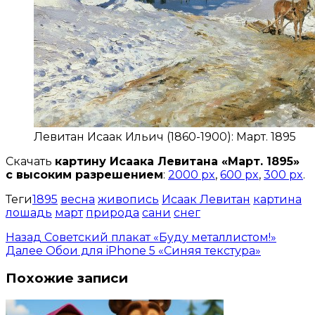
Левитан Исаак Ильич (1860-1900): Март. 1895
Скачать
картину Исаака Левитана «Март. 1895»
с высоким разрешением
:
2000 px
,
600 px
,
300 px
.
Теги
1895
весна
живопись
Исаак Левитан
картина
лошадь
март
природа
сани
снег
Назад
Советский плакат «Буду металлистом!»
Далее
Обои для iPhone 5 «Синяя текстура»
Похожие записи