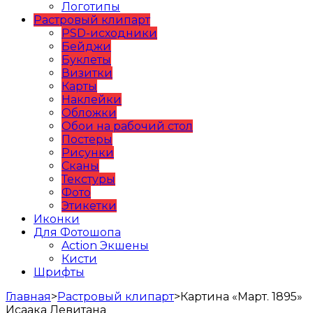
Логотипы
Растровый клипарт
PSD-исходники
Бейджи
Буклеты
Визитки
Карты
Наклейки
Обложки
Обои на рабочий стол
Постеры
Рисунки
Сканы
Текстуры
Фото
Этикетки
Иконки
Для Фотошопа
Action Экшены
Кисти
Шрифты
Главная
>
Растровый клипарт
>
Картина «Март. 1895»
Исаака Левитана