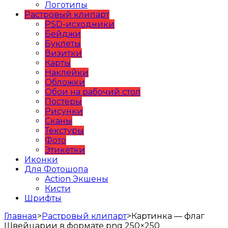
Логотипы
Растровый клипарт
PSD-исходники
Бейджи
Буклеты
Визитки
Карты
Наклейки
Обложки
Обои на рабочий стол
Постеры
Рисунки
Сканы
Текстуры
Фото
Этикетки
Иконки
Для Фотошопа
Action Экшены
Кисти
Шрифты
Главная
>
Растровый клипарт
>
Картинка — флаг
Швейцарии в формате png 250×250