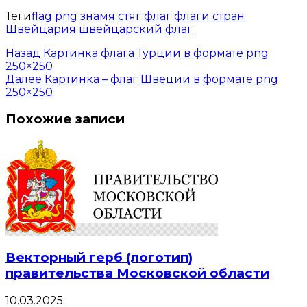
Теги
flag
png
знамя
стяг
флаг
флаги стран
Швейцария
швейцарский флаг
Назад
Картинка флага Турции в формате png
250×250
Далее
Картинка – флаг Швеции в формате png
250×250
Похожие записи
Векторный герб (логотип)
правительства Московской области
10.03.2025