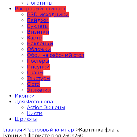
Логотипы
Растровый клипарт
PSD-исходники
Бейджи
Буклеты
Визитки
Карты
Наклейки
Обложки
Обои на рабочий стол
Постеры
Рисунки
Сканы
Текстуры
Фото
Этикетки
Иконки
Для Фотошопа
Action Экшены
Кисти
Шрифты
Главная
>
Растровый клипарт
>
Картинка флага
Турции в формате png 250×250