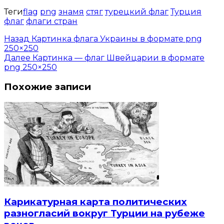
Теги
flag
png
знамя
стяг
турецкий флаг
Турция
флаг
флаги стран
Назад
Картинка флага Украины в формате png
250×250
Далее
Картинка — флаг Швейцарии в формате
png 250×250
Похожие записи
Карикатурная карта политических
разногласий вокруг Турции на рубеже