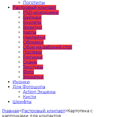
Логотипы
Растровый клипарт
PSD-исходники
Бейджи
Буклеты
Визитки
Карты
Наклейки
Обложки
Обои на рабочий стол
Постеры
Рисунки
Сканы
Текстуры
Фото
Этикетки
Иконки
Для Фотошопа
Action Экшены
Кисти
Шрифты
Главная
>
Растровый клипарт
>
Картотека с
карточками для контактов