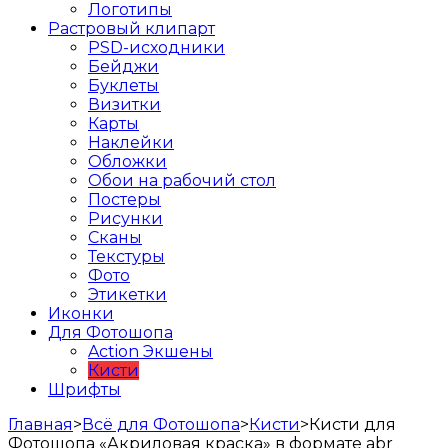
Логотипы
Растровый клипарт
PSD-исходники
Бейджи
Буклеты
Визитки
Карты
Наклейки
Обложки
Обои на рабочий стол
Постеры
Рисунки
Сканы
Текстуры
Фото
Этикетки
Иконки
Для Фотошопа
Action Экшены
Кисти
Шрифты
Главная
>
Всё для Фотошопа
>
Кисти
>
Кисти для
Фотошопа «Акриловая краска» в формате abr