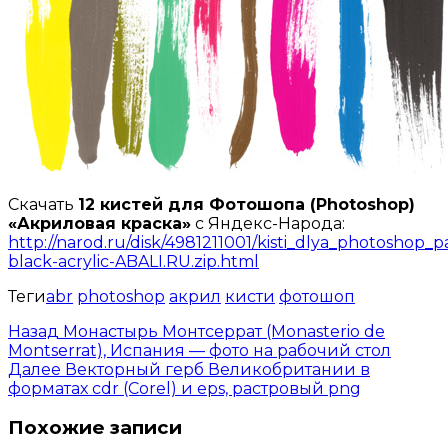
Скачать
12 кистей для Фотошопа (Photoshop)
«Акриловая краска»
с Яндекс-Народа:
http://narod.ru/disk/4981211001/kisti_dlya_photoshop_
black-acrylic-ABALI.RU.zip.html
Теги
abr
photoshop
акрил
кисти
фотошоп
Назад
Монастырь Монтсеррат (Monasterio de
Montserrat), Испания — фото на рабочий стол
Далее
Векторный герб Великобритании в
форматах cdr (Corel) и eps, растровый png
Похожие записи